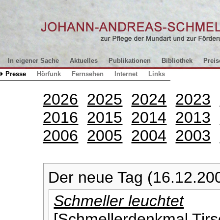
In eigener Sache
Aktuelles
Publikationen
Bibliothek
Preis
Presse
Hörfunk
Fernsehen
Internet
Links
2026
2025
2024
2023
2016
2015
2014
2013
2006
2005
2004
2003
Der neue Tag (16.12.20
Schmeller leuchtet
[Schmellerdenkmal Tirs