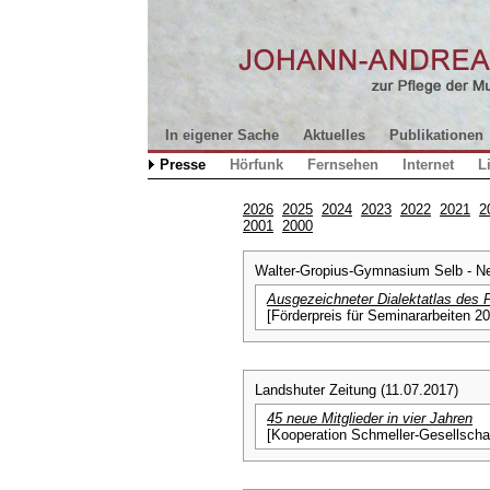
In eigener Sache
Aktuelles
Publikationen
Presse
Hörfunk
Fernsehen
Internet
L
2026
2025
2024
2023
2022
2021
2
2001
2000
Walter-Gropius-Gymnasium Selb - Ne
Ausgezeichneter Dialektatlas de
[Förderpreis für Seminararbeiten 2
Landshuter Zeitung (11.07.2017)
45 neue Mitglieder in vier Jahren
[Kooperation Schmeller-Gesellscha