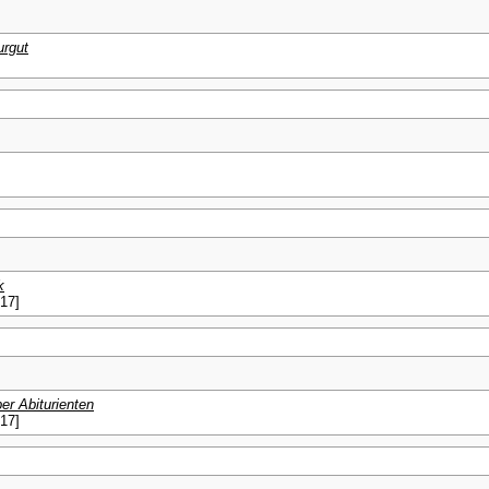
urgut
k
017]
er Abiturienten
017]