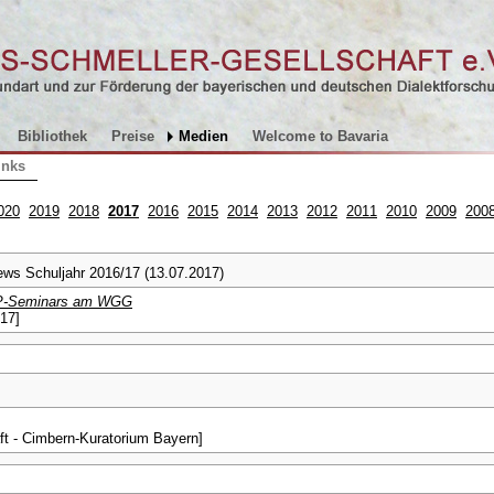
Bibliothek
Preise
Medien
Welcome to Bavaria
inks
020
2019
2018
2017
2016
2015
2014
2013
2012
2011
2010
2009
200
ws Schuljahr 2016/17 (13.07.2017)
s P-Seminars am WGG
017]
ft - Cimbern-Kuratorium Bayern]