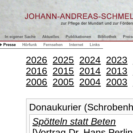
In eigener Sache
Aktuelles
Publikationen
Bibliothek
Preis
Presse
Hörfunk
Fernsehen
Internet
Links
2026
2025
2024
2023
2016
2015
2014
2013
2006
2005
2004
2003
Donaukurier (Schrobenh
Spötteln statt Beten
[Vortrag Dr. Hans Perlin