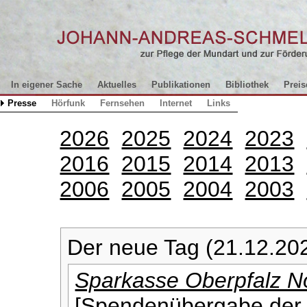
In eigener Sache
Aktuelles
Publikationen
Bibliothek
Preis
Presse
Hörfunk
Fernsehen
Internet
Links
2026
2025
2024
2023
2016
2015
2014
2013
2006
2005
2004
2003
Der neue Tag (21.12.20
Sparkasse Oberpfalz No
[Spendenübergabe der 