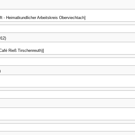
t - Heimatkundlicher Arbeitskreis Oberviechtach]
012)
Café Rieß Tirschenreuth)]
)